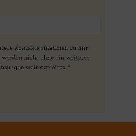
eitere Kontaktaufnahmen zu mir
werden nicht ohne ein weiteres
schriftliches Einverständnis des Patienten (w/m/d) an andere medizinische Einrichtungen weitergeleitet. *