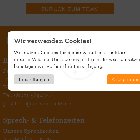
ZURÜCK ZUM TEAM
Wir verwenden Cookies!
Wir nutzen Cookies für die einwandfreie Funktion
BAG NervenDocks
unserer Website. Um Cookies in Ihrem Browser zu setze
benötigen wir vorher Ihre Einwilligung.
Praxis für Neurologie & Psychiatrie
Dr.-Konrad-Adenauer-Straße 37c
Einstellungen
Akzeptieren
74722 Buchen
Tel. 06281 56446-0
postfach@nervendocks.de
Sprech- & Telefonzeiten
Unsere Sprechzeiten:
Montag bis Freitag