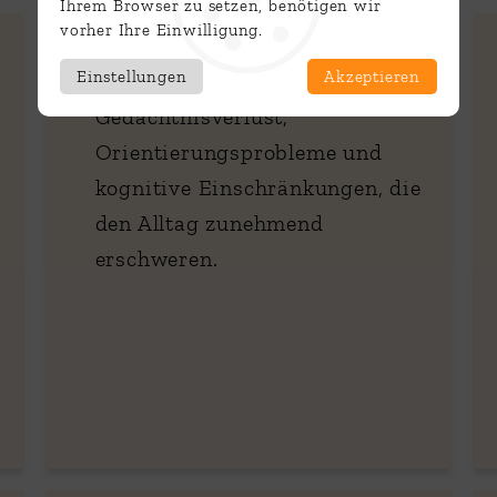
Ihrem Browser zu setzen, benötigen wir
vorher Ihre Einwilligung.
Demenz
Einstellungen
Akzeptieren
Sie zeigt sich durch
Gedächtnisverlust,
Orientierungsprobleme und
kognitive Einschränkungen, die
den Alltag zunehmend
erschweren.