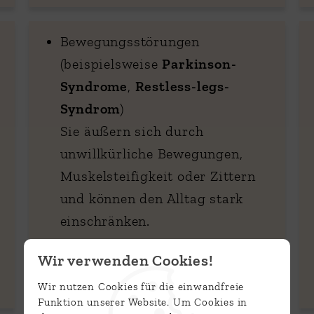
Bewegungsstörungen
(beispielsweise
Parkinson-
Syndrome
,
Restless-legs-
Syndrom
)
Sie äußern sich durch
unwillkürliche Bewegungen,
Muskelsteifigkeit oder Zittern
und können den Alltag stark
einschränken.
Wir verwenden Cookies!
Wir nutzen Cookies für die einwandfreie
Funktion unserer Website. Um Cookies in