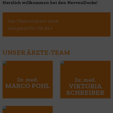
Herzlich willkommen bei den NervenDocks!
»Im Team sind wir stark
und gerne für Sie da.«
UNSER ÄRZTE-TEAM
MARCO POHL
VIKTORIA
SCHREIBER