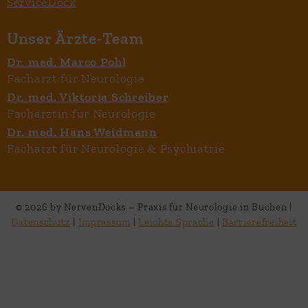
ServiceDock
Unser Ärzte-Team
Dr. med. Marco Pohl
Facharzt für Neurologie
Dr. med. Viktoria Schreiber
Fachärztin für Neurologie
Dr. med. Hans Weidmann
Facharzt für Neurologie & Psychiatrie
© 2026 by NervenDocks – Praxis für Neurologie in Buchen |
Datenschutz
|
Impressum
|
Leichte Sprache
|
Barrierefreiheit