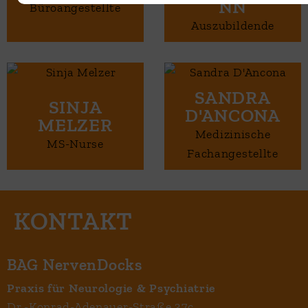
NN
Büroangestellte
Auszubildende
SANDRA
SINJA
D'ANCONA
MELZER
Medizinische
MS-Nurse
Fachangestellte
BAG NervenDocks
Praxis für Neurologie & Psychiatrie
Dr.-Konrad-Adenauer-Straße 37c